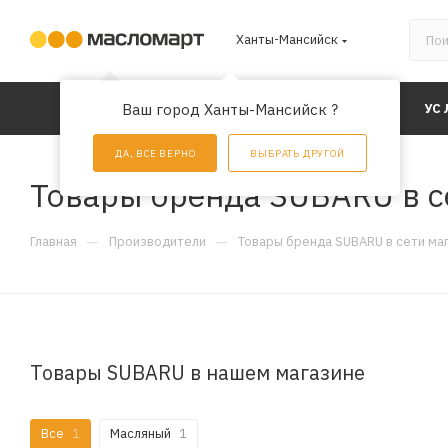
Ханты-Мансийск
КАТАЛОГ
Ваш город Ханты-Мансийск ?
АКЦИИ
УС
ДА, ВСЕ ВЕРНО
ВЫБРАТЬ ДРУГОЙ
Товары бренда SUBARU в с
—
—
Главная
Производители
Товары бренда SUBARU в сети ма
Товары SUBARU в нашем магазине
Все
1
Масляный
1