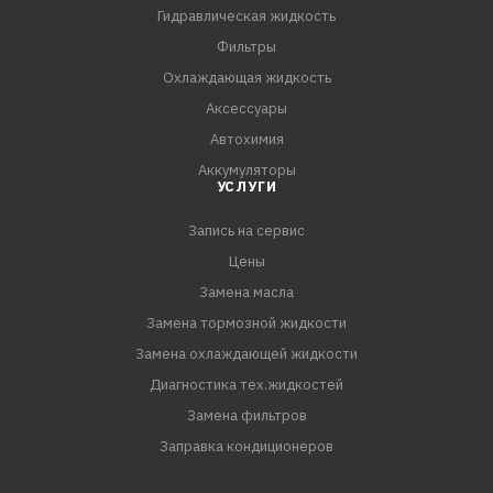
системах охлаждения спецтехники. Возможно
Гидравлическая жидкость
применение во всех типах двигателей на любых
Фильтры
автомобилях, не зависимо от марки и возраста, там где
Охлаждающая жидкость
требуется качественная охлаждающая жидкость на
Аксессуары
основе этиленгликоля. Рекомендован в качестве
Автохимия
доливки в систему охлаждения, смешивается со всеми
Аккумуляторы
качественными антифризами не изменяя цвет ранее
УСЛУГИ
применяемой жидкости.
Запись на сервис
ПРЕИМУЩЕСТВА:
Цены
- Рассчитан на весь срок эксплуатации автомобиля
Замена масла
- Совместим с любыми качественными охлаждающими
Замена тормозной жидкости
жидкостями
Замена охлаждающей жидкости
- Содержит флуоресцентный краситель
Диагностика тех.жидкостей
Замена фильтров
Заправка кондиционеров