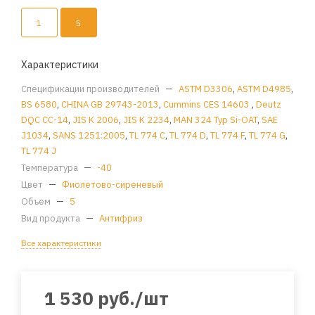
1
5
Характеристики
Спецификации производителей
—
ASTM D3306
,
ASTM D4985
,
BS 6580
,
CHINA GB 29743-2013
,
Cummins CES 14603
,
Deutz
DQC CC-14
,
JIS K 2006
,
JIS K 2234
,
MAN 324 Typ Si-OAT
,
SAE
J1034
,
SANS 1251:2005
,
TL 774 C
,
TL 774 D
,
TL 774 F
,
TL 774 G
,
TL 774 J
Температура
—
-40
Цвет
—
Фиолетово-сиреневый
Объем
—
5
Вид продукта
—
Антифриз
Все характеристики
1 530
руб.
/шт