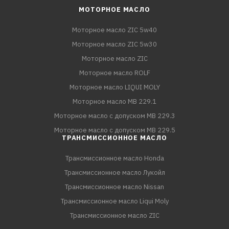
МОТОРНОЕ МАСЛО
Моторное масло ZIC 5w40
Моторное масло ZIC 5w30
Моторное масло ZIC
Моторное масло ROLF
Моторное масло LIQUI MOLY
Моторное масло MB 229.1
Моторное масло с допуском MB 229.3
Моторное масло с допуском MB 229.5
ТРАНСМИССИОННОЕ МАСЛО
Трансмиссионное масло Honda
Трансмиссионное масло Лукойл
Трансмиссионное масло Nissan
Трансмиссионное масло Liqui Moly
Трансмиссионное масло ZIC