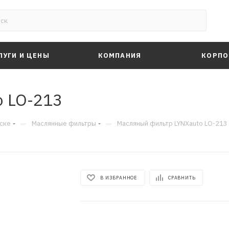
ЛУГИ И ЦЕНЫ
КОМПАНИЯ
КОРПО
o LO-213
—
—
ске
Маслянные фильтры
Масляный фильтр LYNXauto LO-213
В ИЗБРАННОЕ
СРАВНИТЬ