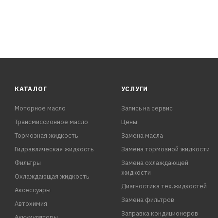
КАТАЛОГ
УСЛУГИ
Моторное масло
Запись на сервис
Трансмиссионное масло
Цены
Тормозная жидкость
Замена масла
Гидравлическая жидкость
Замена тормозной жидкости
Фильтры
Замена охлаждающей
жидкости
Охлаждающая жидкость
Диагностика тех.жидкостей
Аксессуары
Замена фильтров
Автохимия
Заправка кондиционеров
Аккумуляторы