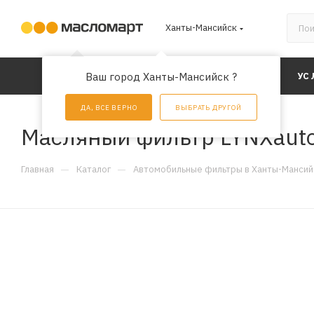
Ханты-Мансийск
КАТАЛОГ
Ваш город Ханты-Мансийск ?
АКЦИИ
УС
ДА, ВСЕ ВЕРНО
ВЫБРАТЬ ДРУГОЙ
Масляный фильтр LYNXaut
—
—
Главная
Каталог
Автомобильные фильтры в Ханты-Мансий