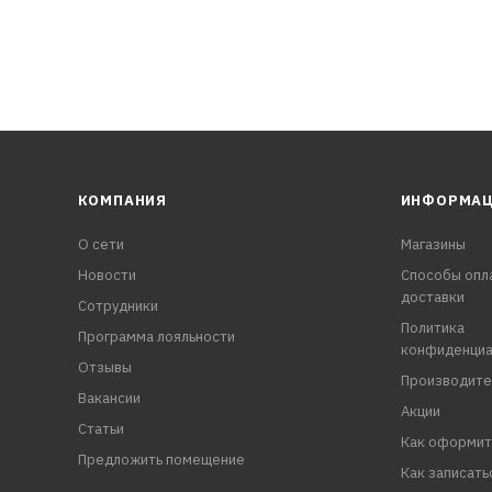
КОМПАНИЯ
ИНФОРМА
О сети
Магазины
Новости
Способы опл
доставки
Сотрудники
Политика
Программа лояльности
конфиденциа
Отзывы
Производите
Вакансии
Акции
Статьи
Как оформит
Предложить помещение
Как записать