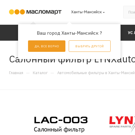
Ханты-Мансийск
КАТАЛОГ
Ваш город Ханты-Мансийск ?
АКЦИИ
УС
ДА, ВСЕ ВЕРНО
ВЫБРАТЬ ДРУГОЙ
Салонный фильтр LYNXauto
—
—
Главная
Каталог
Автомобильные фильтры в Ханты-Мансий