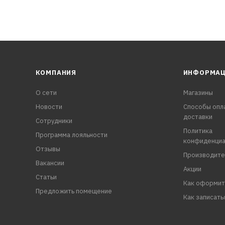
КОМПАНИЯ
ИНФОРМА
О сети
Магазины
Новости
Способы опл
доставки
Сотрудники
Политика
Программа лояльности
конфиденциа
Отзывы
Производите
Вакансии
Акции
Статьи
Как оформит
Предложить помещение
Как записать