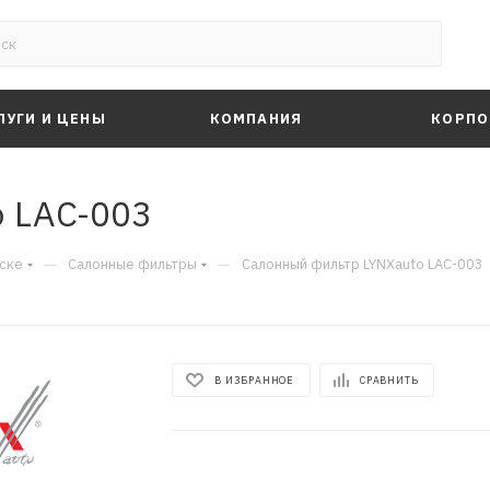
ЛУГИ И ЦЕНЫ
КОМПАНИЯ
КОРПО
 LAC-003
—
—
ске
Салонные фильтры
Салонный фильтр LYNXauto LAC-003
В ИЗБРАННОЕ
СРАВНИТЬ