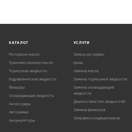
КАТАЛОГ
УСЛУГИ
Моторное масло
Запись на сервис
Трансмиссионное масло
Цены
Тормозная жидкость
Замена масла
Гидравлическая жидкость
Замена тормозной жидкости
Фильтры
Замена охлаждающей
жидкости
Охлаждающая жидкость
Диагностика тех.жидкостей
Аксессуары
Замена фильтров
Автохимия
Заправка кондиционеров
Аккумуляторы