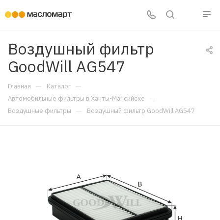
Воздушный фильтр
GoodWill AG547
—
—
Главная
Каталог
—
Автомобильные фильтры в Ханты-Мансийске
—
Воздушные фильтры
Воздушный фильтр GoodWill AG547