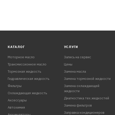
КАТАЛОГ
УСЛУГИ
Моторное масло
Запись на сервис
Трансмиссионное масло
Цены
Тормозная жидкость
Замена масла
Гидравлическая жидкость
Замена тормозной жидкости
Фильтры
Замена охлаждающей
жидкости
Охлаждающая жидкость
Диагностика тех.жидкостей
Аксессуары
Замена фильтров
Автохимия
Заправка кондиционеров
Аккумуляторы