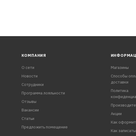
КОМПАНИЯ
ИНФОРМА
О сети
Магазины
Новости
Способы опл
доставки
Сотрудники
Политика
Программа лояльности
конфиденциа
Отзывы
Производите
Вакансии
Акции
Статьи
Как оформит
Предложить помещение
Как записать