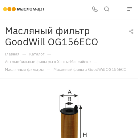
Масляный фильтр
GoodWill OG156ECO
—
—
Главная
Каталог
—
Автомобильные фильтры в Ханты-Мансийске
—
Маслянные фильтры
Масляный фильтр GoodWill OG156ECO