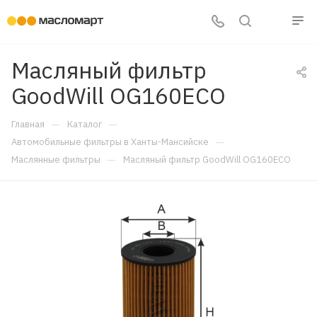
Масляный фильтр
GoodWill OG160ECO
—
—
Главная
Каталог
—
Автомобильные фильтры в Ханты-Мансийске
—
Маслянные фильтры
Масляный фильтр GoodWill OG160ECO