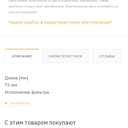
Цена может отличаться от цен в розничных магазинах. Товар
доступен только для самовывоза. Фактическую цену уточняйте на
кассе в магазине
Нашли ошибку в характеристиках или описании?
ОПИСАНИЕ
ХАРАКТЕРИСТИКИ
ОТЗЫВЫ
Длина [мм]
75 мм
Исполнение фильтра
Накручиваемый фильтр
Наружный диаметр [мм]
80 мм
Цвет
С этим товаром покупают
черный