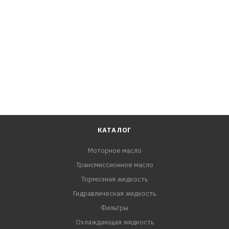
Внутренняя резьба [мм]
M20 x 1,5 мм
КАТАЛОГ
Моторное масло
Трансмиссионное масло
Тормозная жидкость
Гидравлическая жидкость
Фильтры
Охлаждающая жидкость