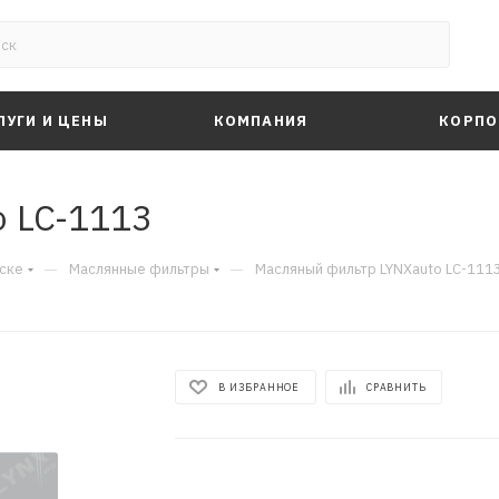
ЛУГИ И ЦЕНЫ
КОМПАНИЯ
КОРПО
 LC-1113
—
—
ске
Маслянные фильтры
Масляный фильтр LYNXauto LC-111
В ИЗБРАННОЕ
СРАВНИТЬ