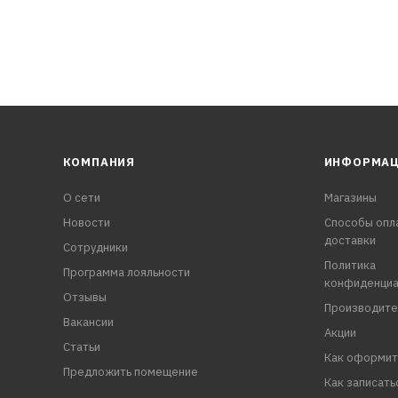
КОМПАНИЯ
ИНФОРМА
О сети
Магазины
Новости
Способы опл
доставки
Сотрудники
Политика
Программа лояльности
конфиденциа
Отзывы
Производите
Вакансии
Акции
Статьи
Как оформит
Предложить помещение
Как записать