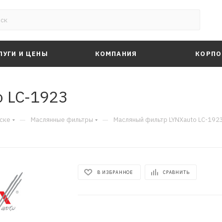
ЛУГИ И ЦЕНЫ
КОМПАНИЯ
КОРПО
 LC-1923
—
—
ске
Маслянные фильтры
Масляный фильтр LYNXauto LC-192
В ИЗБРАННОЕ
СРАВНИТЬ