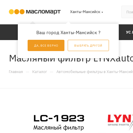
Ханты-Мансийск
КАТАЛОГ
Ваш город Ханты-Мансийск ?
АКЦИИ
УС
ДА, ВСЕ ВЕРНО
ВЫБРАТЬ ДРУГОЙ
Масляный фильтр LYNXauto
—
—
Главная
Каталог
Автомобильные фильтры в Ханты-Мансий