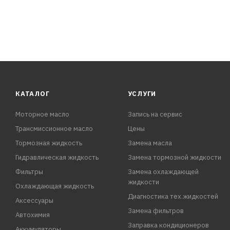
КАТАЛОГ
УСЛУГИ
Моторное масло
Запись на сервис
Трансмиссионное масло
Цены
Тормозная жидкость
Замена масла
Гидравлическая жидкость
Замена тормозной жидкости
Фильтры
Замена охлаждающей
жидкости
Охлаждающая жидкость
Диагностика тех.жидкостей
Аксессуары
Замена фильтров
Автохимия
Заправка кондиционеров
Аккумуляторы