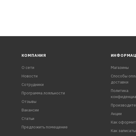
КОМПАНИЯ
ИНФОРМА
О сети
Магазины
Новости
Способы опл
доставки
Сотрудники
Политика
Программа лояльности
конфиденциа
Отзывы
Производите
Вакансии
Акции
Статьи
Как оформит
Предложить помещение
Как записать