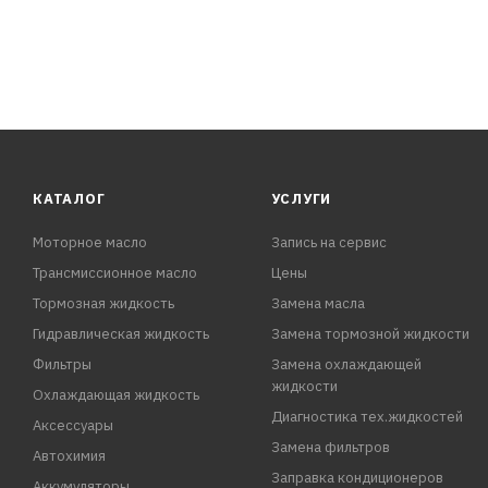
КАТАЛОГ
УСЛУГИ
Моторное масло
Запись на сервис
Трансмиссионное масло
Цены
Тормозная жидкость
Замена масла
Гидравлическая жидкость
Замена тормозной жидкости
Фильтры
Замена охлаждающей
жидкости
Охлаждающая жидкость
Диагностика тех.жидкостей
Аксессуары
Замена фильтров
Автохимия
Заправка кондиционеров
Аккумуляторы