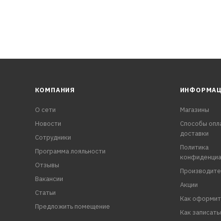
КОМПАНИЯ
ИНФОРМА
О сети
Магазины
Новости
Способы опл
доставки
Сотрудники
Политика
Программа лояльности
конфиденциа
Отзывы
Производите
Вакансии
Акции
Статьи
Как оформит
Предложить помещение
Как записать