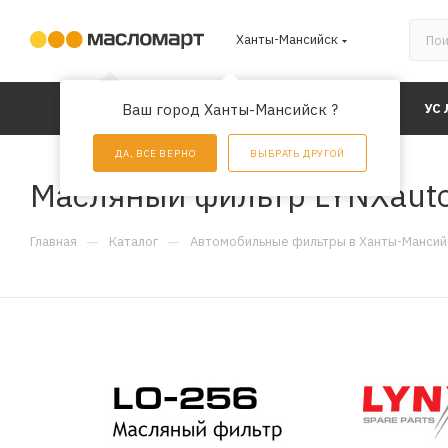
Ханты-Мансийск
КАТАЛОГ
Ваш город Ханты-Мансийск ?
АКЦИИ
УС
ДА, ВСЕ ВЕРНО
ВЫБРАТЬ ДРУГОЙ
Масляный фильтр LYNXaut
—
—
Главная
Каталог
Автомобильные фильтры в Ханты-Мансий