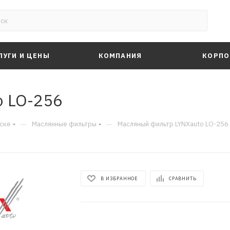
ЛУГИ И ЦЕНЫ
КОМПАНИЯ
КОРПО
o LO-256
—
—
ске
Маслянные фильтры
Масляный фильтр LYNXauto LO-256
В ИЗБРАННОЕ
СРАВНИТЬ