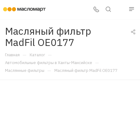
Масляный фильтр
MadFil OE0177
—
—
Главная
Каталог
—
Автомобильные фильтры в Ханты-Мансийске
—
Маслянные фильтры
Масляный фильтр MadFil OE0177