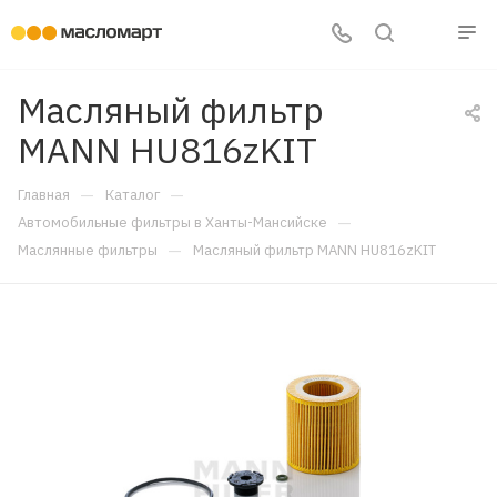
Масляный фильтр
MANN HU816zKIT
—
—
Главная
Каталог
—
Автомобильные фильтры в Ханты-Мансийске
—
Маслянные фильтры
Масляный фильтр MANN HU816zKIT