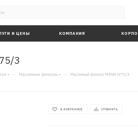
ЛУГИ И ЦЕНЫ
КОМПАНИЯ
КОРПО
75/3
—
—
ске
Маслянные фильтры
Масляный фильтр MANN W75/3
В ИЗБРАННОЕ
СРАВНИТЬ