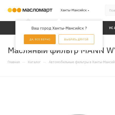
Ханты-Мансийск
КАТАЛОГ
Ваш город Ханты-Мансийск ?
АКЦИИ
УС
ДА, ВСЕ ВЕРНО
ВЫБРАТЬ ДРУГОЙ
Масляный фильтр MANN W
—
—
Главная
Каталог
Автомобильные фильтры в Ханты-Мансий