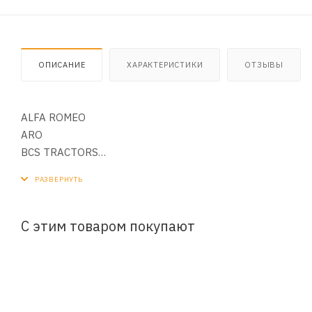
ОПИСАНИЕ
ХАРАКТЕРИСТИКИ
ОТЗЫВЫ
ALFA ROMEO
ARO
BCS TRACTORS
BELLIER AUTOMOBILES
CHATENET AUTOMOBILES
DACIA (RENAULT GROUP)
DEUTZ AG (ENGINES)
С этим товаром покупают
GEHL
GRECAV
HAKO
JEEP
KOMATSU