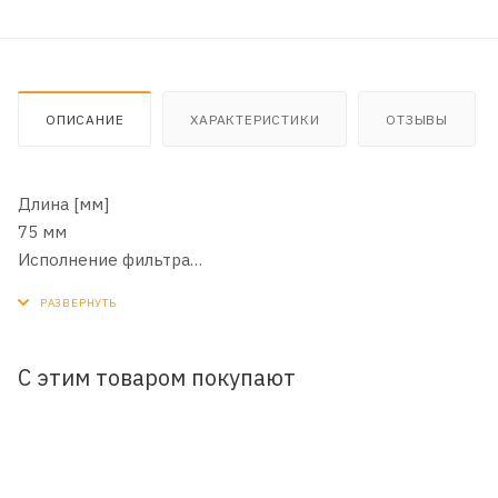
ОПИСАНИЕ
ХАРАКТЕРИСТИКИ
ОТЗЫВЫ
Длина [мм]
75 мм
Исполнение фильтра
Накручиваемый фильтр
Наружный диаметр [мм]
80 мм
Цвет
С этим товаром покупают
черный
Внутренняя резьба [мм]
M20 x 1,5 мм