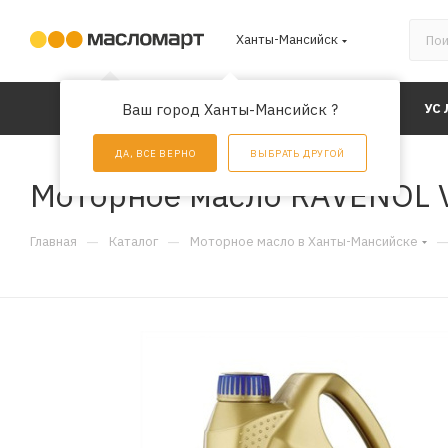
Ханты-Мансийск
КАТАЛОГ
Ваш город Ханты-Мансийск ?
АКЦИИ
УС
ДА, ВСЕ ВЕРНО
ВЫБРАТЬ ДРУГОЙ
Моторное масло RAVENOL V
—
—
Главная
Каталог
Моторное масло в Ханты-Мансийске