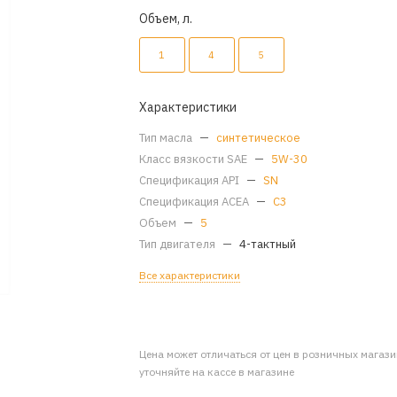
Объем, л.
1
4
5
Характеристики
Тип масла
—
синтетическое
Класс вязкости SAE
—
5W-30
Спецификация API
—
SN
Спецификация ACEA
—
C3
Объем
—
5
Тип двигателя
—
4-тактный
Все характеристики
Цена может отличаться от цен в розничных магаз
уточняйте на кассе в магазине