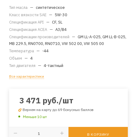
Тип масла
—
синтетическое
Класс вязкости SAE
—
5W-30
Спецификация API
—
CF, SL
Спецификация ACEA
—
A3/B4
Спецификации производителей
—
GM LL-A-025, GM LL-B-025,
MB 229.5, RN0700, RN0710, VW 502 00, VW 505 00
Температура
—
-44
Объем
—
4
Тип двигателя
—
4-тактный
Все характеристики
3 471
руб.
/шт
Вернем на карту до 69 бонусных баллов
Меньше 10 шт
В КОРЗИНУ