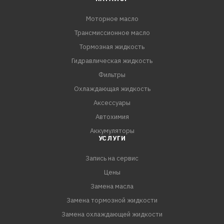
отложений в двигателе.
Моторное масло
Трансмиссионное масло
ПРИМЕНЕНИЕ:
Предназначено для применения в
Тормозная жидкость
высокофорсированных бензиновых и дизельных
Гидравлическая жидкость
двигателях легковых автомобилей и лёгких
Фильтры
грузовиков, где рекомендованы смазочные материалы
Охлаждающая жидкость
эксплуатационного класса ACEA А3/B4 или API SL (или
Аксессуары
более ранних спецификаций) и соответствующего
Автохимия
класса вязкости SAE 5W-30.
Аккумуляторы
УСЛУГИ
Запись на сервис
Цены
Замена масла
Замена тормозной жидкости
Замена охлаждающей жидкости