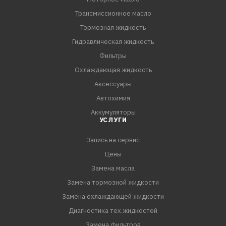
• Проверено для турбокомпрессоров и каталитических
Трансмиссионное масло
нейтрализаторов
• Высокая устойчивость к сдвигу
Тормозная жидкость
• Мгновенное смазывание после холодного пуска
Гидравлическая жидкость
• Высочайшая надежность смазывания
Фильтры
• Снижает расход топлива
Охлаждающая жидкость
Аксессуары
СПЕЦИФИКАЦИИ:
Автохимия
API SN Plus/CF
Аккумуляторы
ACEA A3/B4
УСЛУГИ
MB 229.5/229.3
VW 502.00/505.00/503.1
Запись на сервис
BMW LL-01
Цены
RN 0700/0710
Замена масла
Porsche А40
Замена тормозной жидкости
Замена охлаждающей жидкости
Диагностика тех.жидкостей
Замена фильтров