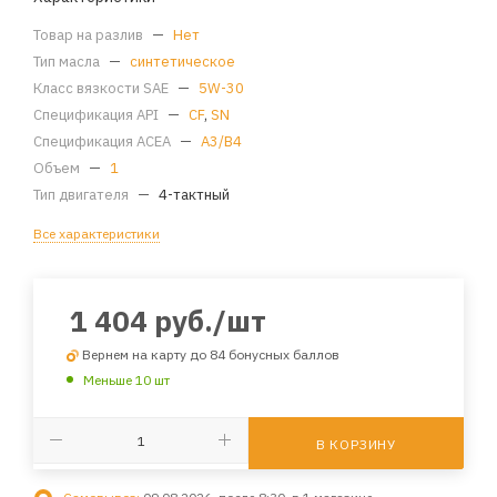
Товар на разлив
—
Нет
Тип масла
—
синтетическое
Класс вязкости SAE
—
5W-30
Спецификация API
—
CF
,
SN
Спецификация ACEA
—
A3/B4
Объем
—
1
Тип двигателя
—
4-тактный
Все характеристики
1 404
руб.
/шт
Вернем на карту до 84 бонусных баллов
Меньше 10 шт
В КОРЗИНУ