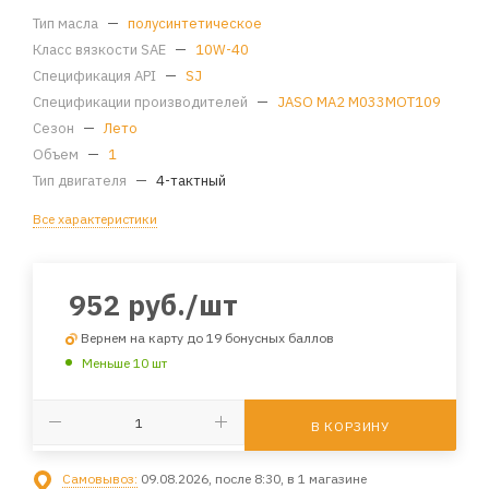
Тип масла
—
полусинтетическое
Класс вязкости SAE
—
10W-40
Спецификация API
—
SJ
Спецификации производителей
—
JASO MA2 M033MOT109
Сезон
—
Лето
Объем
—
1
Тип двигателя
—
4-тактный
Все характеристики
952
руб.
/шт
Вернем на карту до 19 бонусных баллов
Меньше 10 шт
В КОРЗИНУ
Самовывоз:
09.08.2026, после 8:30, в 1 магазине