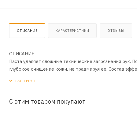
ОПИСАНИЕ
ХАРАКТЕРИСТИКИ
ОТЗЫВЫ
ОПИСАНИЕ:
Паста удаляет сложные технические загрязнения рук. П
глубокое очищение кожи, не травмируя ее. Состав эффе
смазок, битума, сажи, графита. Паста проста и удобна 
ПРИМЕНЕНИЕ:
1. Не добавляя воды, нанести небольшое количество па
С этим товаром покупают
2. Смочить водой.
3. Хорошо растереть, уделяя особое внимание местам, г
4. Когда грязь начнет растворяться, добавить 4 ─ 5 мл 
5. Снова тщательно растереть.