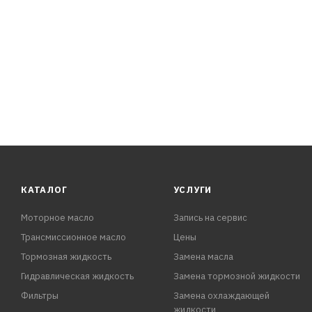
6. Смыть водой.
ПРЕИМУЩЕСТВА:
- Эффективна против сильных загрязнений
- Осуществляет глубокую очистку кожи рук
- Обладает скрабирующим эффектом
- Отлично мылится и легко смывается проточной водой
- Не оставляет липкой пленки на руках после использо
- Обладает приятным ароматом.
КАТАЛОГ
УСЛУГИ
Моторное масло
Запись на сервис
Трансмиссионное масло
Цены
Тормозная жидкость
Замена масла
Гидравлическая жидкость
Замена тормозной жидкости
Фильтры
Замена охлаждающей
жидкости