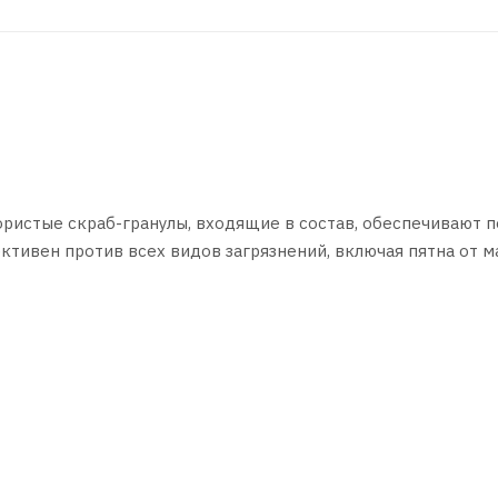
ористые скраб-гранулы, входящие в состав, обеспечивают п
ктивен против всех видов загрязнений, включая пятна от м
в применении, хорошо пенится, быстро смывается проточной 
сты на грязные руки.
де грязь въелась в кожу.
воды.