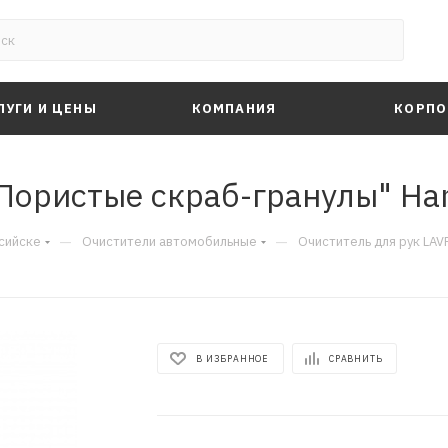
ЛУГИ И ЦЕНЫ
КОМПАНИЯ
КОРПО
"Пористые скраб-гранулы" Ha
—
—
сийске
Очистители автомобильные
Очиститель для рук LAV
В ИЗБРАННОЕ
СРАВНИТЬ