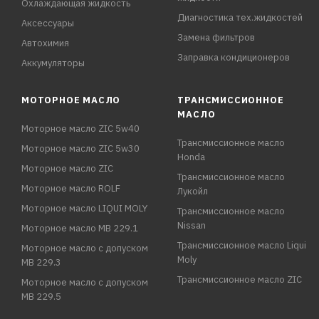
Охлаждающая жидкость
Диагностика тех.жидкостей
Аксессуары
Замена фильтров
Автохимия
Заправка кондиционеров
Аккумуляторы
МОТОРНОЕ МАСЛО
ТРАНСМИССИОННОЕ
МАСЛО
Моторное масло ZIC 5w40
Трансмиссионное масло
Моторное масло ZIC 5w30
Honda
Моторное масло ZIC
Трансмиссионное масло
Моторное масло ROLF
Лукойл
Моторное масло LIQUI MOLY
Трансмиссионное масло
Nissan
Моторное масло MB 229.1
Трансмиссионное масло Liqui
Моторное масло с допуском
Moly
MB 229.3
Трансмиссионное масло ZIC
Моторное масло с допуском
MB 229.5