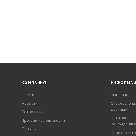
вания
КОМПАНИЯ
ИНФОРМА
О сети
Магазины
Новости
Способы опл
доставки
Сотрудники
Политика
Программа лояльности
конфиденциа
Отзывы
Производите