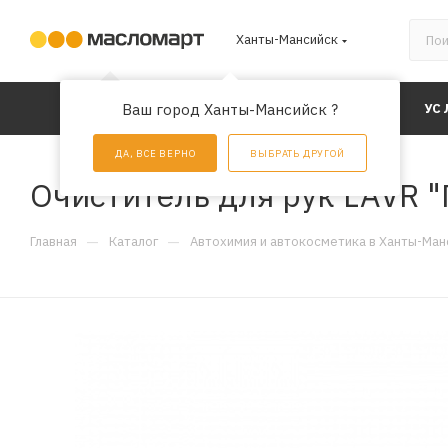
Ханты-Мансийск
КАТАЛОГ
Ваш город Ханты-Мансийск ?
АКЦИИ
УС
ДА, ВСЕ ВЕРНО
ВЫБРАТЬ ДРУГОЙ
Очиститель для рук LAVR 
—
—
Главная
Каталог
Автохимия и автокосметика в Ханты-Ман