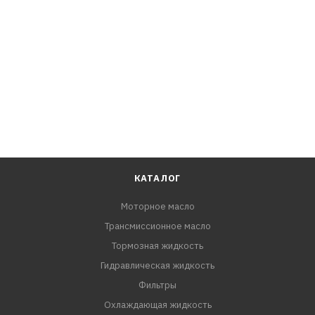
технических деталей и запчастей.
СПОСОБ ПРИМЕНЕНИЯ:
1. Распылите средство на поверхность, требующую
очистки.
2. Через 30 секунд протрите обработанный участок
ветошью или тканевой салфеткой и промойте водой.
3. Будьте осторожны при обработке пластиковых и
любых окрашенных поверхностей, так как возможно
появление пятен.
КАТАЛОГ
Моторное масло
Трансмиссионное масло
Тормозная жидкость
Гидравлическая жидкость
Фильтры
Охлаждающая жидкость