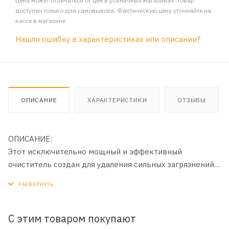
Цена может отличаться от цен в розничных магазинах. Товар
доступен только для самовывоза. Фактическую цену уточняйте на
кассе в магазине
Нашли ошибку в характеристиках или описании?
ОПИСАНИЕ
ХАРАКТЕРИСТИКИ
ОТЗЫВЫ
ОПИСАНИЕ:
Этот исключительно мощный и эффективный
очиститель создан для удаления сильных загрязнений с
деталей двигателя, технических деталей и других
сильно загрязненных поверхностей. Эффективно и
быстро разлагает прилипшую техническую смазку,
грязь вокруг частей двигателя, высохшее моторное
С этим товаром покупают
масло любой разновидности, а также пятна жира с