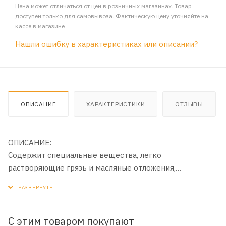
Цена может отличаться от цен в розничных магазинах. Товар
доступен только для самовывоза. Фактическую цену уточняйте на
кассе в магазине
Нашли ошибку в характеристиках или описании?
ОПИСАНИЕ
ХАРАКТЕРИСТИКИ
ОТЗЫВЫ
ОПИСАНИЕ:
Содержит специальные вещества, легко
растворяющие грязь и масляные отложения,
образующиеся во время эксплуатации двигателя
автомобиля на его внешней поверхности. Может быть
также использован для очистки двигателей
мотоциклов, лодок, сельхозтехники, а также
С этим товаром покупают