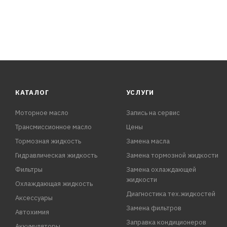
КАТАЛОГ
УСЛУГИ
Моторное масло
Запись на сервис
Трансмиссионное масло
Цены
Тормозная жидкость
Замена масла
Гидравлическая жидкость
Замена тормозной жидкости
Фильтры
Замена охлаждающей
жидкости
Охлаждающая жидкость
Диагностика тех.жидкостей
Аксессуары
Замена фильтров
Автохимия
Заправка кондиционеров
Аккумуляторы