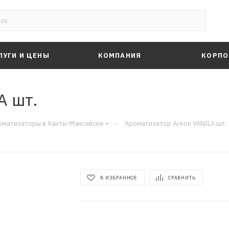
ЛУГИ И ЦЕНЫ
КОМПАНИЯ
КОРПО
A шт.
—
оматизаторы в Ханты-Мансийске
Ароматизатор Areon VANILA шт.
В ИЗБРАННОЕ
СРАВНИТЬ