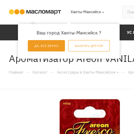
Ханты-Мансийск
КАТАЛОГ
Ваш город Ханты-Мансийск ?
АКЦИИ
УС
ДА, ВСЕ ВЕРНО
ВЫБРАТЬ ДРУГОЙ
Ароматизатор Areon VANIL
—
—
—
Главная
Каталог
Аксессуары в Ханты-Мансийске
Ар