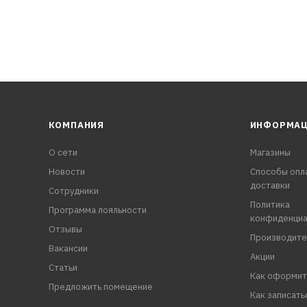
КОМПАНИЯ
ИНФОРМА
О сети
Магазины
Новости
Способы опл
доставки
Сотрудники
Политика
Программа лояльности
конфиденциа
Отзывы
Производите
Вакансии
Акции
Статьи
Как оформит
Предложить помещение
Как записать