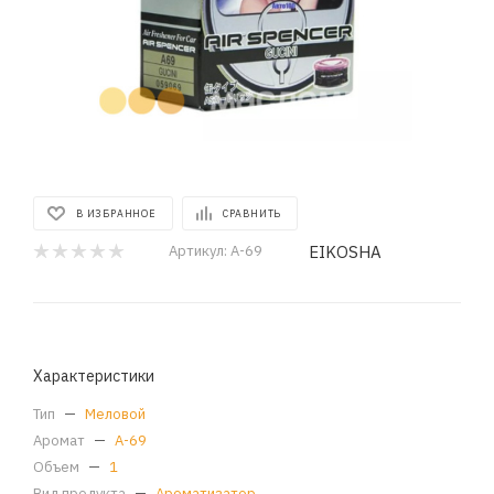
В ИЗБРАННОЕ
СРАВНИТЬ
EIKOSHA
Артикул:
A-69
Характеристики
Тип
—
Меловой
Аромат
—
A-69
Объем
—
1
Вид продукта
—
Ароматизатор