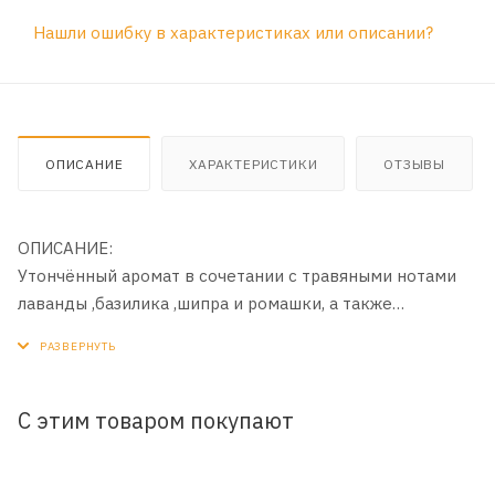
Нашли ошибку в характеристиках или описании?
ОПИСАНИЕ
ХАРАКТЕРИСТИКИ
ОТЗЫВЫ
ОПИСАНИЕ:
Утончённый аромат в сочетании с травяными нотами
лаванды ,базилика ,шипра и ромашки, а также
оттенками грейпфрута ,лимона и бергамота. В основе
яркие ноты пачули ,ветивера ,сандала ,мускуса ,амбры и
кедрового дерева.
С этим товаром покупают