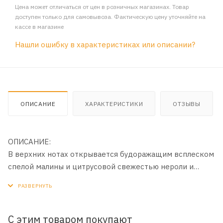
Цена может отличаться от цен в розничных магазинах. Товар
доступен только для самовывоза. Фактическую цену уточняйте на
кассе в магазине
Нашли ошибку в характеристиках или описании?
ОПИСАНИЕ
ХАРАКТЕРИСТИКИ
ОТЗЫВЫ
ОПИСАНИЕ:
В верхних нотах открывается будоражащим всплеском
спелой малины и цитрусовой свежестью нероли и
лимона. Постепенно проявляется сердце аромата –
изысканная и пленяющая роза. Шлейф составляет
композиция из ванили и мускуса, очаровывая
непостижимым женственным шармом
С этим товаром покупают