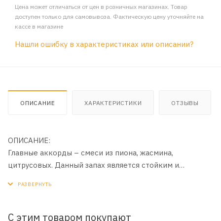
Цена может отличаться от цен в розничных магазинах. Товар
доступен только для самовывоза. Фактическую цену уточняйте на
кассе в магазине
Нашли ошибку в характеристиках или описании?
ОПИСАНИЕ
ХАРАКТЕРИСТИКИ
ОТЗЫВЫ
ОПИСАНИЕ:
Главные аккорды – смеси из пиона, жасмина,
цитрусовых. Данный запах является стойким и
насыщенным. В нем также присутствуют бергамот и
персик. Парфюм Экс Нихило Флер Наркотик имеет
яркий вкусный аромат, возникает желание вдыхать его
еще и еще.
С этим товаром покупают