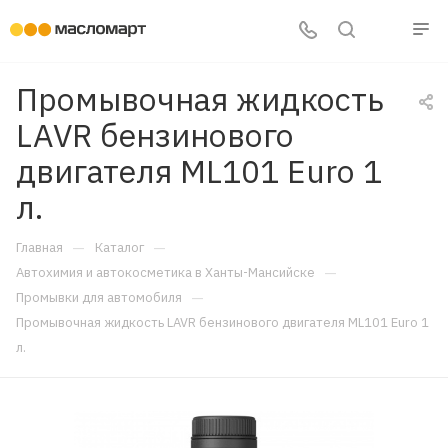
Промывочная жидкость
LAVR бензинового
двигателя ML101 Euro 1
л.
—
—
Главная
Каталог
—
Автохимия и автокосметика в Ханты-Мансийске
—
Промывки для автомобиля
Промывочная жидкость LAVR бензинового двигателя ML101 Euro 1
л.