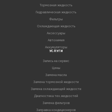
повышая обороты до 1500 – 2500 об/мин.
Тормозная жидкость
Гидравлическая жидкость
ПРЕИМУЩЕСТВА:
Фильтры
- Восстанавливает факел распыла форсунок
Охлаждающая жидкость
- Уменьшает расход топлива
Аксессуары
- Устраняет неровную работу двигателя на холостых и
Автохимия
малых оборотах
Аккумуляторы
- Облегчает холодный запуск
УСЛУГИ
- Устраняет рывки при разгоне, замед
Запись на сервис
Цены
Замена масла
Замена тормозной жидкости
Замена охлаждающей жидкости
Диагностика тех.жидкостей
Замена фильтров
Заправка кондиционеров