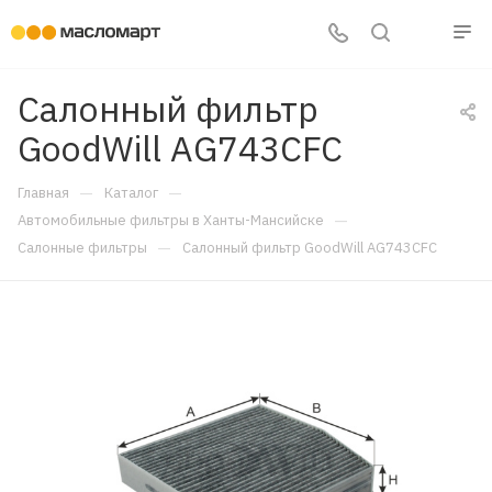
Салонный фильтр
GoodWill AG743CFC
—
—
Главная
Каталог
—
Автомобильные фильтры в Ханты-Мансийске
—
Салонные фильтры
Салонный фильтр GoodWill AG743CFC