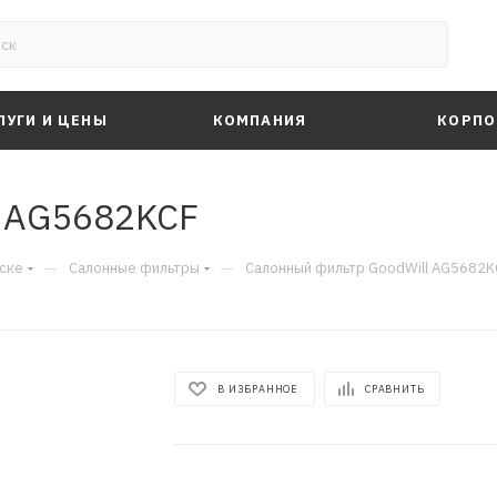
ЛУГИ И ЦЕНЫ
КОМПАНИЯ
КОРПО
l AG5682KCF
—
—
ске
Салонные фильтры
Салонный фильтр GoodWill AG5682K
В ИЗБРАННОЕ
СРАВНИТЬ