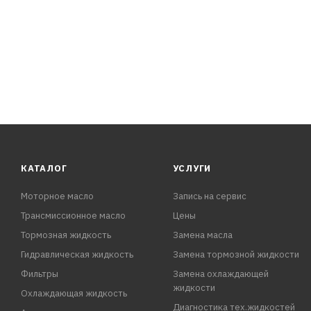
КАТАЛОГ
УСЛУГИ
Моторное масло
Запись на сервис
Трансмиссионное масло
Цены
Тормозная жидкость
Замена масла
Гидравлическая жидкость
Замена тормозной жидкости
Фильтры
Замена охлаждающей
жидкости
Охлаждающая жидкость
Диагностика тех.жидкостей