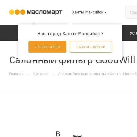
Ханты-Мансийск
КАТАЛОГ
Ваш город Ханты-Мансийск ?
АКЦИИ
УС
ДА, ВСЕ ВЕРНО
ВЫБРАТЬ ДРУГОЙ
Салонный фильтр GoodWil
—
—
Главная
Каталог
Автомобильные фильтры в Ханты-Мансий