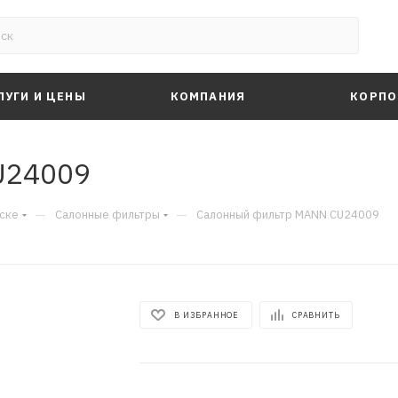
ЛУГИ И ЦЕНЫ
КОМПАНИЯ
КОРПО
U24009
—
—
ске
Салонные фильтры
Салонный фильтр MANN CU24009
В ИЗБРАННОЕ
СРАВНИТЬ