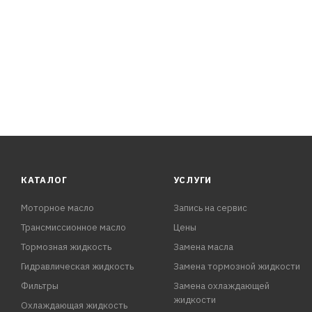
КАТАЛОГ
УСЛУГИ
Моторное масло
Запись на сервис
Трансмиссионное масло
Цены
Тормозная жидкость
Замена масла
Гидравлическая жидкость
Замена тормозной жидкости
Фильтры
Замена охлаждающей
жидкости
Охлаждающая жидкость