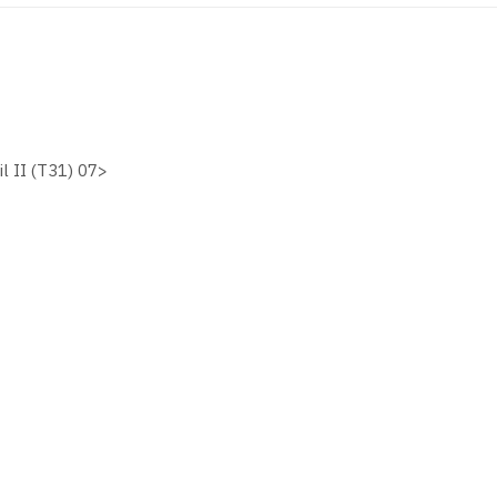
 II (T31) 07>