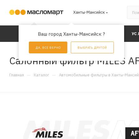
Ханты-Мансийск
КАТАЛОГ
Ваш город Ханты-Мансийск ?
АКЦИИ
УС
ДА, ВСЕ ВЕРНО
ВЫБРАТЬ ДРУГОЙ
Салонный фильтр MILES A
—
—
Главная
Каталог
Автомобильные фильтры в Ханты-Мансий