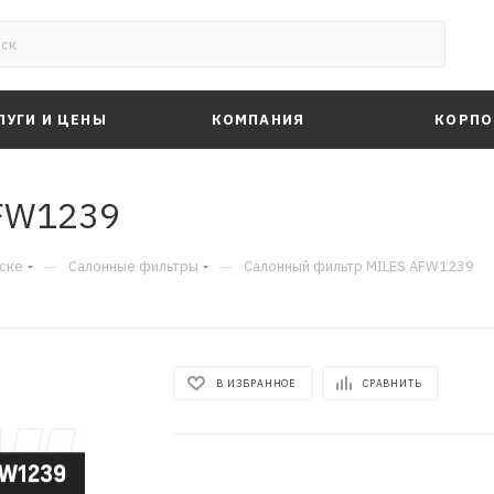
ЛУГИ И ЦЕНЫ
КОМПАНИЯ
КОРПО
FW1239
—
—
ске
Салонные фильтры
Салонный фильтр MILES AFW1239
В ИЗБРАННОЕ
СРАВНИТЬ