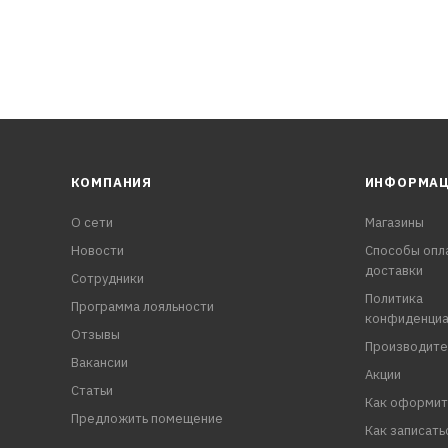
КОМПАНИЯ
ИНФОРМА
О сети
Магазины
Новости
Способы опл
доставки
Сотрудники
Политика
Программа лояльности
конфиденциа
Отзывы
Производите
Вакансии
Акции
Статьи
Как оформит
Предложить помещение
Как записать