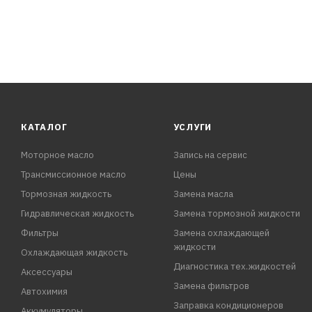
КАТАЛОГ
УСЛУГИ
Моторное масло
Запись на сервис
Трансмиссионное масло
Цены
Тормозная жидкость
Замена масла
Гидравлическая жидкость
Замена тормозной жидкости
Фильтры
Замена охлаждающей
жидкости
Охлаждающая жидкость
Диагностика тех.жидкостей
Аксессуары
Замена фильтров
Автохимия
Заправка кондиционеров
Аккумуляторы