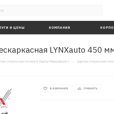
ЛУГИ И ЦЕНЫ
КОМПАНИЯ
КОРПО
ескаркасная LYNXauto 450 мм
—
тки стеклоочистителя в Ханты-Мансийске
Щетка стеклоочистите
В ИЗБРАННОЕ
СРАВНИТЬ