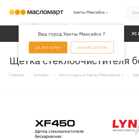
Ханты-Мансийск
КАТАЛОГ
Ваш город Ханты-Мансийск ?
АКЦИИ
УС
ДА, ВСЕ ВЕРНО
ВЫБРАТЬ ДРУГОЙ
Щетка стеклоочистителя б
—
—
—
Главная
Каталог
Аксессуары в Ханты-Мансийске
Щё