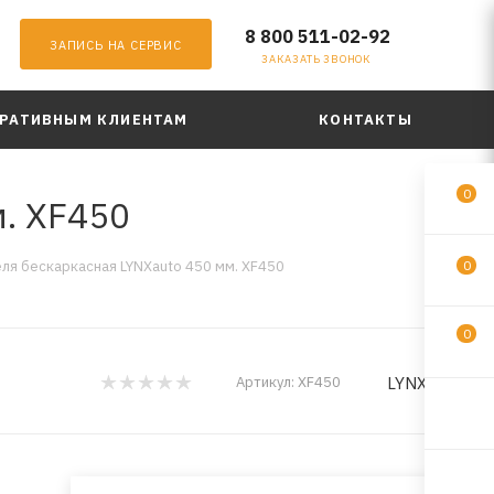
8 800 511-02-92
ЗАПИСЬ НА СЕРВИС
ЗАКАЗАТЬ ЗВОНОК
РАТИВНЫМ КЛИЕНТАМ
КОНТАКТЫ
0
. XF450
ля бескаркасная LYNXauto 450 мм. XF450
0
0
LYNXauto
Артикул:
XF450