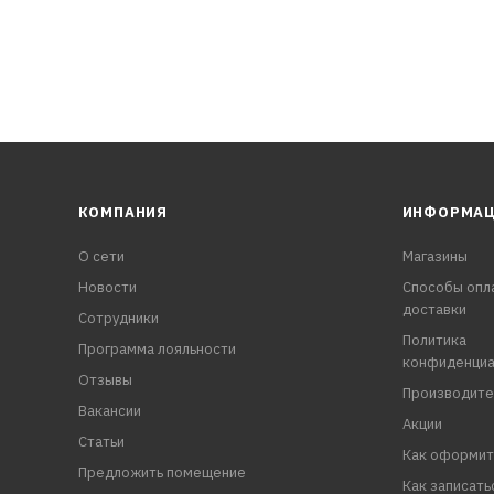
КОМПАНИЯ
ИНФОРМА
О сети
Магазины
Новости
Способы опл
доставки
Сотрудники
Политика
Программа лояльности
конфиденциа
Отзывы
Производите
Вакансии
Акции
Статьи
Как оформит
Предложить помещение
Как записать