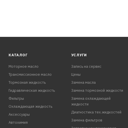
КАТАЛОГ
УСЛУГИ
Моторное масло
Запись на сервис
Трансмиссионное масло
Цены
Тормозная жидкость
Замена масла
Гидравлическая жидкость
Замена тормозной жидкости
Фильтры
Замена охлаждающей
жидкости
Охлаждающая жидкость
Диагностика тех.жидкостей
Аксессуары
Замена фильтров
Автохимия