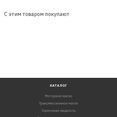
стекол с любым изгибом. Обновленная конструкция
мультикрепления гарантирует надежную фиксацию
С этим товаром покупают
щетки на основные виды автомобильных поводков
через специальные адаптеры. Мультикрепление под 10
адаптеров. По умолчанию на щётке установлен
адаптер под крепление крючок. Ресурс - 1,500,000
взмахов по стеклу.
КАТАЛОГ
Моторное масло
Трансмиссионное масло
Тормозная жидкость