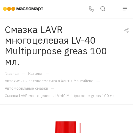
Смазка LAVR
многоцелевая LV-40
Multipurpose greas 100
мл.
—
—
Главная
Каталог
—
Автохимия и автокосметика в Ханты-Мансийске
—
Автомобильные смазки
Смазка LAVR многоцелевая LV-40 Multipurpose greas 100 мл.