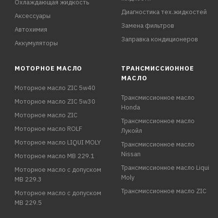
Охлаждающая жидкость
Диагностика тех.жидкостей
Аксессуары
Замена фильтров
Автохимия
Заправка кондиционеров
Аккумуляторы
МОТОРНОЕ МАСЛО
ТРАНСМИССИОННОЕ
МАСЛО
Моторное масло ZIC 5w40
Трансмиссионное масло
Моторное масло ZIC 5w30
Honda
Моторное масло ZIC
Трансмиссионное масло
Моторное масло ROLF
Лукойл
Моторное масло LIQUI MOLY
Трансмиссионное масло
Nissan
Моторное масло MB 229.1
Трансмиссионное масло Liqui
Моторное масло с допуском
Moly
MB 229.3
Трансмиссионное масло ZIC
Моторное масло с допуском
MB 229.5