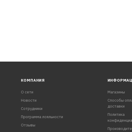
ание резиновых и пластиковых деталей
, замерзание замков
КОМПАНИЯ
ИНФОРМА
О сети
Магазины
Новости
Способы опл
доставки
Сотрудники
Политика
Программа лояльности
конфиденциа
Отзывы
Производите