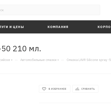
ЛУГИ И ЦЕНЫ
КОМПАНИЯ
КОРПО
-50 210 мл.
—
—
сийске
Автомобильные смазки
Смазка LAVR Silicone spray -
В ИЗБРАННОЕ
СРАВНИТЬ