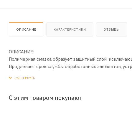
ОПИСАНИЕ
ХАРАКТЕРИСТИКИ
ОТЗЫВЫ
ОПИСАНИЕ:
Полимерная смазка образует защитный слой, исключаю
Продлевает срок службы обработанных элементов, устра
формате аэрозоля равномерно наносится. Применяется 
интерьера и экстерьера автомобиля.
ПРИМЕНЕНИЕ:
С этим товаром покупают
1. По возможности очистить и обезжирить обрабатыв
2. Распылить средство на обрабатываемые поверхност
3. При необходимости распределить состав мягкой тка