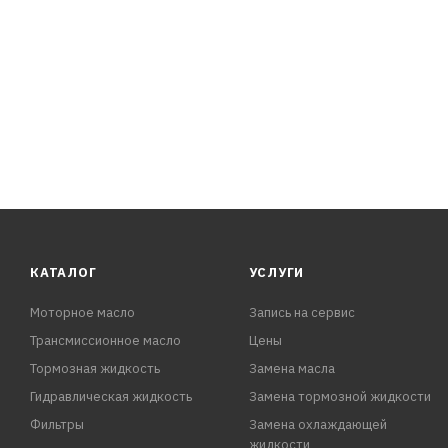
ПРЕИМУЩЕСТВА:
- Образует защитный слой, который исключает пересых
- Обладает влагоотталкивающими свойствами
- Предотвращает примерзание резиновых уплотнителей
- Препятствует коррозии металлических деталей
- Смазывает механизмы замков и трущиеся элементы
- Устраняет скрипы
- Предотвращает утечки тока
- Имеет рабочий диапазон температур от -5
КАТАЛОГ
УСЛУГИ
Моторное масло
Запись на сервис
Трансмиссионное масло
Цены
Тормозная жидкость
Замена масла
Гидравлическая жидкость
Замена тормозной жидкости
Фильтры
Замена охлаждающей
жидкости