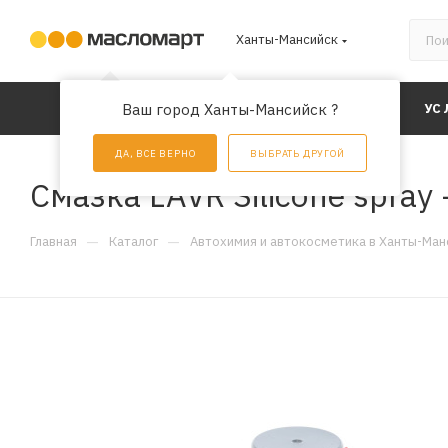
Ханты-Мансийск
КАТАЛОГ
Ваш город Ханты-Мансийск ?
АКЦИИ
УС
ДА, ВСЕ ВЕРНО
ВЫБРАТЬ ДРУГОЙ
Смазка LAVR Silicone spray 
—
—
Главная
Каталог
Автохимия и автокосметика в Ханты-Ман