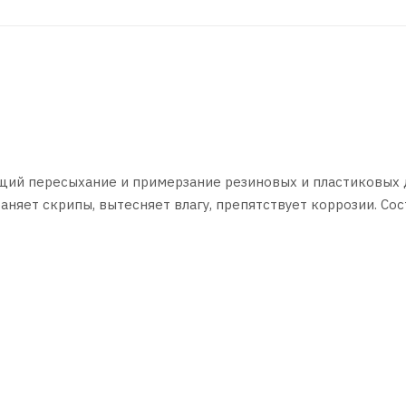
щий пересыхание и примерзание резиновых и пластиковых 
няет скрипы, вытесняет влагу, препятствует коррозии. Сос
для обработки резиновых, пластиковых и металлических д
аемые поверхности
и тонким слоем
нью или повторить обработку.