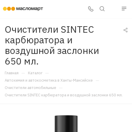
Очистители SINTEC
карбюратора и
воздушной заслонки
650 мл.
—
—
Главная
Каталог
—
Автохимия и автокосметика в Ханты-Мансийске
—
Очистители автомобильные
Очистители SINTEC карбюратора и воздушной заслонки 650 мл.