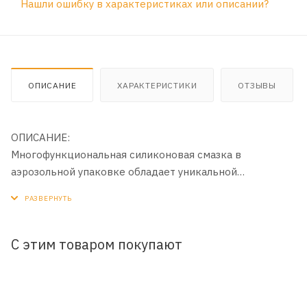
Нашли ошибку в характеристиках или описании?
ОПИСАНИЕ
ХАРАКТЕРИСТИКИ
ОТЗЫВЫ
ОПИСАНИЕ:
Многофункциональная силиконовая смазка в
аэрозольной упаковке обладает уникальной
способностью проникать в труднодоступные места.
Предназначена для защиты и смазывания пресс-форм
при термической обработке пластмасс. Незаменимый
помощник в быту как смазка для замков, петель и иных
С этим товаром покупают
механизмов из пластика и металла. Убирает скрипы и
значительно снижает трение. Нетоксична, не
испаряется.