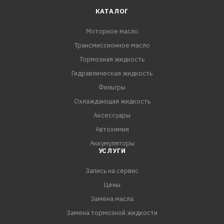
Удалите ножом избыток силикона.
КАТАЛОГ
Моторное масло
ПРЕИМУЩЕСТВА:
Трансмиссионное масло
- RTV — вулканизируется при комнатной температуре.
- После вулканизации сохраняет эластичность и
Тормозная жидкость
приобретает водостойкость.
Гидравлическая жидкость
- Превосходит официальные стандарты О.Е.М.
Фильтры
европейских, японских и корейских производителей
Охлаждающая жидкость
автомобилей.
Аксессуары
- Рабочий диапазон температур: от -70 до +345 °С.
Автохимия
- Серый термостойкий силиконовый формирователь
Аккумуляторы
прокладок применяется для установки поддона
УСЛУГИ
картера двигателя и трансмиссии, клапанно
Запись на сервис
Цены
Замена масла
Замена тормозной жидкости