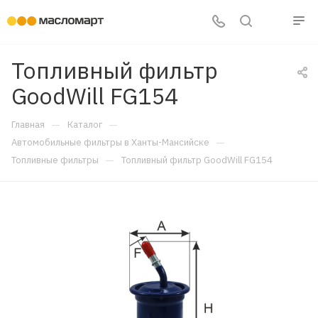
Топливный фильтр
GoodWill FG154
—
—
Главная
Каталог
—
Автомобильные фильтры в Ханты-Мансийске
—
Топливные фильтры
Топливный фильтр GoodWill FG154