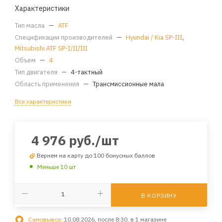
Характеристики
Тип масла
—
ATF
Спецификации производителей
—
Hyundai / Kia SP-III
,
Mitsubishi ATF SP-I/II/III
Объем
—
4
Тип двигателя
—
4-тактный
Область применения
—
Трансмиссионные мала
Все характеристики
4 976
руб.
/шт
Вернем на карту до 100 бонусных баллов
Меньше 10 шт
В КОРЗИНУ
Самовывоз:
10.08.2026, после 8:30, в 1 магазине