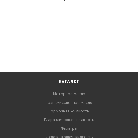
Matic Fluid S/W Toyota WS (JWS 3324) Audi/VW G 052 540,
G 055 005, G 055 162 BMW 83 22 0 142 516 MB 236.12,
236.14, 236.15, 236.41 Volvo 6 speed MY 2011-2013 (P/N
31256774 или 31256675) ZF 6 Speed (S671 090 255)
КАТАЛОГ
Моторное масло
Трансмиссионное масло
Тормозная жидкость
Гидравлическая жидкость
Фильтры
Охлаждающая жидкость