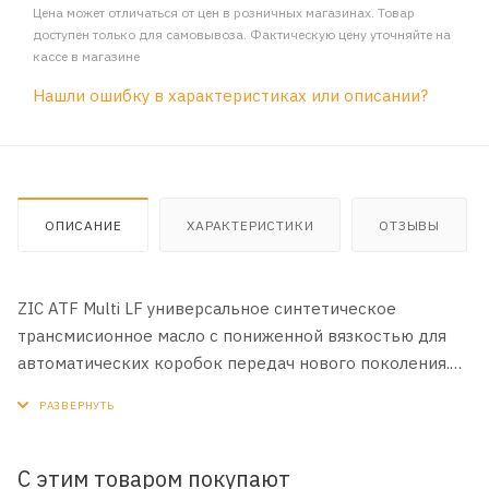
Цена может отличаться от цен в розничных магазинах. Товар
доступен только для самовывоза. Фактическую цену уточняйте на
кассе в магазине
Нашли ошибку в характеристиках или описании?
ОПИСАНИЕ
ХАРАКТЕРИСТИКИ
ОТЗЫВЫ
ZIC ATF Multi LF универсальное синтетическое
трансмисионное масло с пониженной вязкостью для
автоматических коробок передач нового поколения.
СООТВЕТСТВУЕТ Aisin Warner AW-1 DSIH 6p805 (Geely,
Ssangyoun, Mahindra) Ford Mercon LV GM Dexron VI Honda
DW-1 Hyundai/KIA ATF SP-IV, SPH-IV, SP-IV RR, NWS-9638
Mazda ATF-FZ Mitsubishi ATF-J3, ATF-PA, SP-IV Nissan
С этим товаром покупают