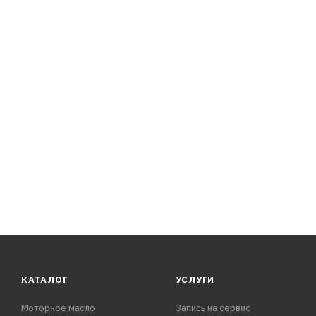
Температура потери текучести, °С -45,0
Кислотное число, мг КОН/г 0,8
Коррозионное воздействие на медь при 100 °С ч, балл 
КАТАЛОГ
УСЛУГИ
Моторное масло
Запись на сервис