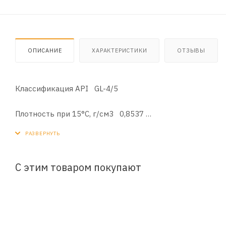
ОПИСАНИЕ
ХАРАКТЕРИСТИКИ
ОТЗЫВЫ
Классификация API GL-4/5
Плотность при 15°C, г/см3 0,8537
Кин. вязкость при 40°С, мм2/с 73,51
Кин. вязкость при 100°С, мм2/с 14,25
С этим товаром покупают
Индекс вязкости 203
Температура вспышки, °С 230