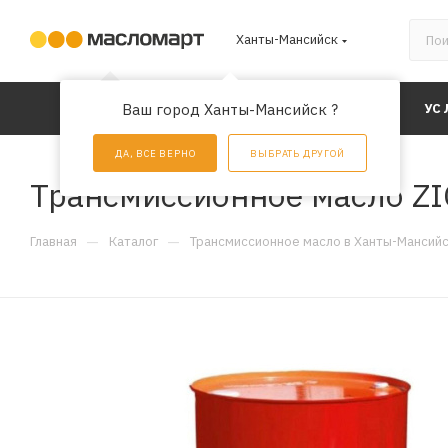
Ханты-Мансийск
КАТАЛОГ
Ваш город Ханты-Мансийск ?
АКЦИИ
УС
ДА, ВСЕ ВЕРНО
ВЫБРАТЬ ДРУГОЙ
Трансмиссионное масло ZI
—
—
Главная
Каталог
Трансмиссионное масло в Ханты-Мансий