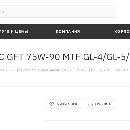
ЛУГИ И ЦЕНЫ
КОМПАНИЯ
КОРПО
C GFT 75W-90 MTF GL-4/GL-5
—
ске
Трансмиссионное масло ZIC GFT 75W-90 MTF GL-4/GL-5/MT-1 л
В ИЗБРАННОЕ
СРАВНИТЬ