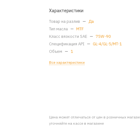
Характеристики
Товар на разлив
—
Да
Тип масла
—
MTF
Класс вязкости SAE
—
75W-90
Спецификация API
—
GL-4/GL-5/MT-1
Объем
—
1
Все характеристики
Цена может отличаться от цен в розничных магаз
уточняйте на кассе в магазине