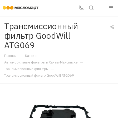
Трансмиссионный
фильтр GoodWill
ATG069
—
—
Главная
Каталог
—
Автомобильные фильтры в Ханты-Мансийске
—
Трансмиссионные фильтры
Трансмиссионный фильтр GoodWill ATG069