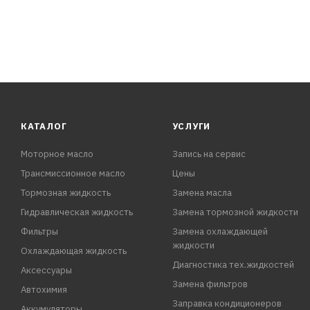
КАТАЛОГ
УСЛУГИ
Моторное масло
Запись на сервис
Трансмиссионное масло
Цены
Тормозная жидкость
Замена масла
Гидравлическая жидкость
Замена тормозной жидкости
Фильтры
Замена охлаждающей
жидкости
Охлаждающая жидкость
Диагностика тех.жидкостей
Аксессуары
Замена фильтров
Автохимия
Заправка кондиционеров
Аккумуляторы