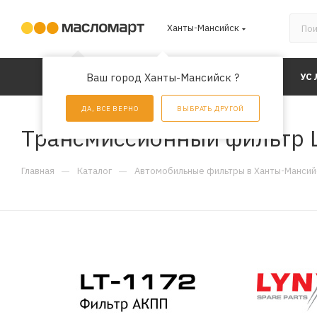
Ханты-Мансийск
КАТАЛОГ
Ваш город Ханты-Мансийск ?
АКЦИИ
УС
ДА, ВСЕ ВЕРНО
ВЫБРАТЬ ДРУГОЙ
Трансмиссионный фильтр L
—
—
Главная
Каталог
Автомобильные фильтры в Ханты-Мансий