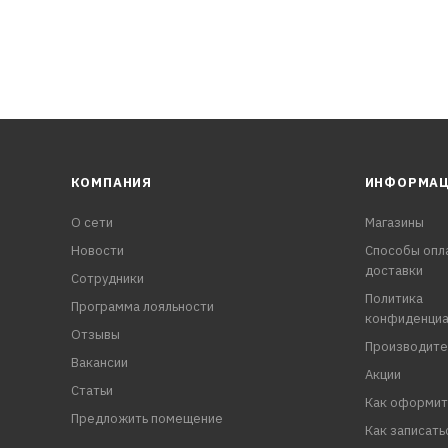
КОМПАНИЯ
ИНФОРМА
О сети
Магазины
Новости
Способы опл
доставки
Сотрудники
Политика
Программа лояльности
конфиденциа
Отзывы
Производите
Вакансии
Акции
Статьи
Как оформит
Предложить помещение
Как записать