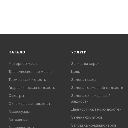
КАТАЛОГ
УСЛУГИ
Моторное масло
Запись на сервис
Трансмиссионное масло
Цены
Тормозная жидкость
Замена масла
Гидравлическая жидкость
Замена тормозной жидкости
Фильтры
Замена охлаждающей
жидкости
Охлаждающая жидкость
Диагностика тех.жидкостей
Аксессуары
Замена фильтров
Автохимия
Заправка кондиционеров
Аккумуляторы