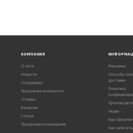
КОМПАНИЯ
ИНФОРМА
О сети
Магазины
Новости
Способы опл
доставки
Сотрудники
Политика
Программа лояльности
конфиденциа
Отзывы
Производите
Вакансии
Акции
Статьи
Как оформит
Предложить помещение
Как записать