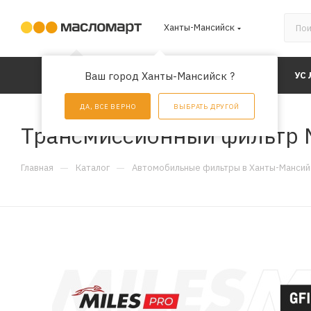
Ханты-Мансийск
КАТАЛОГ
Ваш город Ханты-Мансийск ?
АКЦИИ
УС
ДА, ВСЕ ВЕРНО
ВЫБРАТЬ ДРУГОЙ
Трансмиссионный фильтр 
—
—
Главная
Каталог
Автомобильные фильтры в Ханты-Мансий