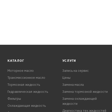
КАТАЛОГ
УСЛУГИ
Моторное масло
Запись на сервис
Трансмиссионное масло
Цены
Тормозная жидкость
Замена масла
Гидравлическая жидкость
Замена тормозной жидкости
Фильтры
Замена охлаждающей
жидкости
Охлаждающая жидкость
Диагностика тех.жидкостей