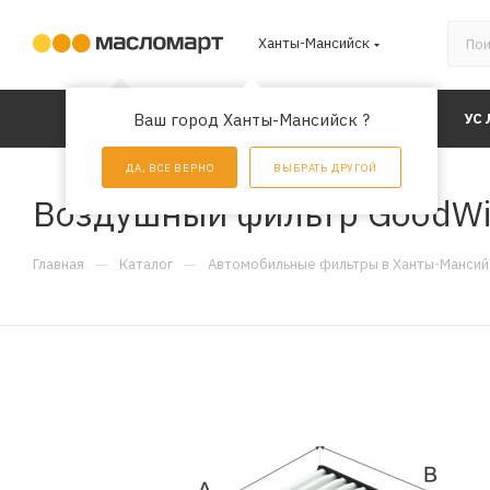
Ханты-Мансийск
КАТАЛОГ
Ваш город Ханты-Мансийск ?
АКЦИИ
УС
ДА, ВСЕ ВЕРНО
ВЫБРАТЬ ДРУГОЙ
Воздушный фильтр GoodWi
—
—
Главная
Каталог
Автомобильные фильтры в Ханты-Мансий