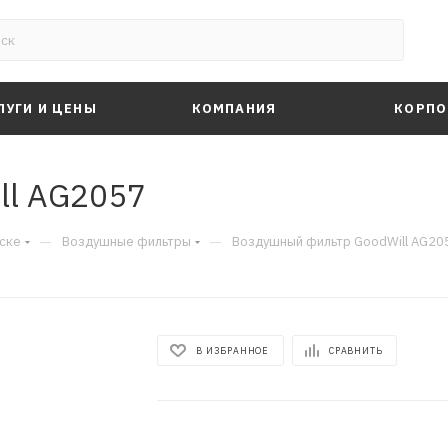
ЛУГИ И ЦЕНЫ
КОМПАНИЯ
КОРПО
ll AG2057
—
—
ске
Воздушные фильтры
Воздушный фильтр GoodWill AG20
В ИЗБРАННОЕ
СРАВНИТЬ