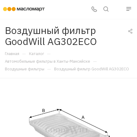
Воздушный фильтр
GoodWill AG302ECO
—
—
Главная
Каталог
—
Автомобильные фильтры в Ханты-Мансийске
—
Воздушные фильтры
Воздушный фильтр GoodWill AG302ECO